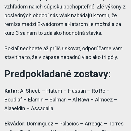
vzhľadom na ich súpisku pochopiteľné. Zlé výkony z
posledných období nás však nabádajú k tomu, že
remíza medzi Ekvádorom a Katarom je možná a za
kurz 3 sa nám to zdá ako hodnotná stávka.
Pokiaľ nechcete až príliš riskovať, odporúčame vám
staviť na to, že v zápase nepadnú viac ako tri góly.
Predpokladané zostavy:
Katar:
Al Sheeb – Hatem – Hassan – Ro Ro –
Boudiaf – Elamin – Salman – Al Rawi – Almoez –
Alaaeldin – Assadalla
Ekvádor:
Dominguez – Palacios – Arreaga – Torres