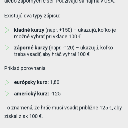
alebo záporných čísel. Používajú sa najmä v USA.
Existujú dva typy zápisu:
kladné kurzy
(napr. +150) – ukazujú, koľko je
možné vyhrať pri vklade 100 €
záporné kurzy
(napr. -120) – ukazujú, koľko
treba vsadiť, aby hráč vyhral 100 €
Príklad porovnania:
európsky kurz:
1,80
americký kurz:
-125
To znamená, že hráč musí vsadiť približne 125 €, aby
získal zisk 100 €.