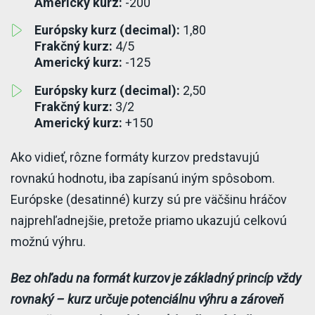
Americký kurz:
-200
Európsky kurz (decimal):
1,80
Frakčný kurz:
4/5
Americký kurz:
-125
Európsky kurz (decimal):
2,50
Frakčný kurz:
3/2
Americký kurz:
+150
Ako vidieť, rôzne formáty kurzov predstavujú
rovnakú hodnotu, iba zapísanú iným spôsobom.
Európske (desatinné) kurzy sú pre väčšinu hráčov
najprehľadnejšie, pretože priamo ukazujú celkovú
možnú výhru.
Bez ohľadu na formát kurzov je základný princíp vždy
rovnaký – kurz určuje potenciálnu výhru a zároveň