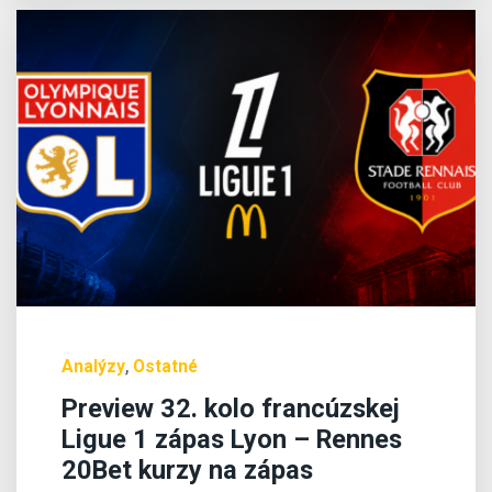
,
Analýzy
Ostatné
Preview 32. kolo francúzskej
Ligue 1 zápas Lyon – Rennes
20Bet kurzy na zápas