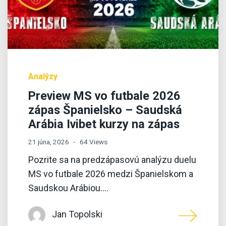
Analýzy
Preview MS vo futbale 2026
zápas Španielsko – Saudská
Arábia Ivibet kurzy na zápas
21 júna, 2026
64 Views
Pozrite sa na predzápasovú analýzu duelu
MS vo futbale 2026 medzi Španielskom a
Saudskou Arábiou.…
Jan Topolski