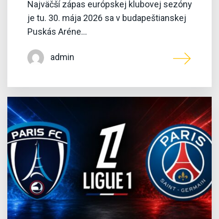
Najväčší zápas európskej klubovej sezóny
je tu. 30. mája 2026 sa v budapeštianskej
Puskás Aréne…
admin