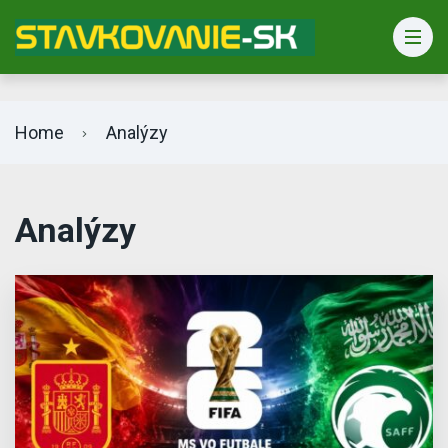
Bet365 info
Home
Analýzy
Analýzy