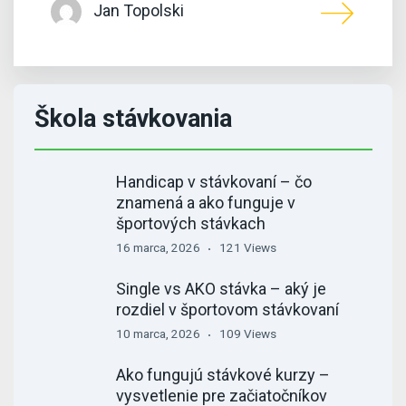
Jan Topolski
Škola stávkovania
Handicap v stávkovaní – čo
znamená a ako funguje v
športových stávkach
16 marca, 2026
121 Views
Single vs AKO stávka – aký je
rozdiel v športovom stávkovaní
10 marca, 2026
109 Views
Ako fungujú stávkové kurzy –
vysvetlenie pre začiatočníkov