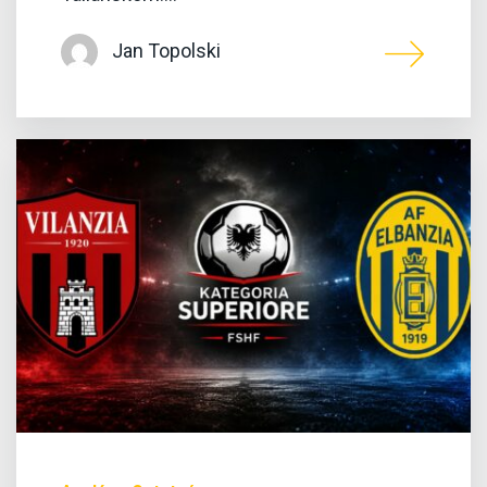
Jan Topolski