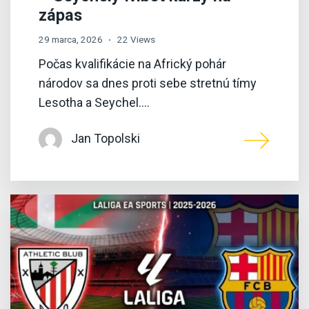
zápas
29 marca, 2026
22 Views
Počas kvalifikácie na Africký pohár
národov sa dnes proti sebe stretnú tímy
Lesotha a Seychel.…
Jan Topolski