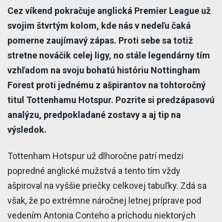
Cez víkend pokračuje anglická Premier League už
svojim štvrtým kolom, kde nás v nedeľu čaká
pomerne zaujímavý zápas. Proti sebe sa totiž
stretne nováčik celej ligy, no stále legendárny tím
vzhľadom na svoju bohatú históriu Nottingham
Forest proti jednému z ašpirantov na tohtoročný
titul Tottenhamu Hotspur. Pozrite si predzápasovú
analýzu, predpokladané zostavy a aj tip na
výsledok.
Tottenham Hotspur už dlhoročne patrí medzi
popredné anglické mužstvá a tento tím vždy
ašpiroval na vyššie priečky celkovej tabuľky. Zdá sa
však, že po extrémne náročnej letnej príprave pod
vedením Antonia Conteho a príchodu niektorých