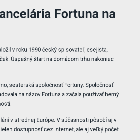
ancelária Fortuna na
ožil v roku 1990 český spisovateľ, esejista,
ráček. Úspešný štart na domácom trhu nakoniec
erno, sesterská spoločnosť Fortuny. Spoločnosť
ndovala na názov Fortuna a začala používať herný
osti.
rií v strednej Európe. V súčasnosti pôsobí aj v
len dostupnosť cez internet, ale aj veľký počet