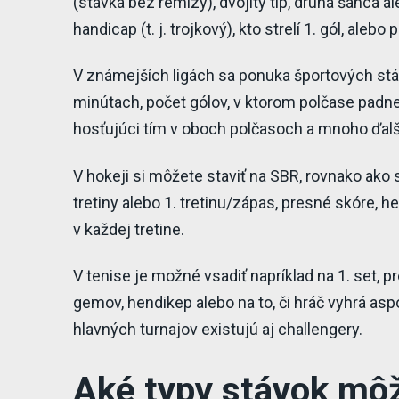
(stávka bez remízy), dvojitý tip, druhá šanca a
handicap (t. j. trojkový), kto strelí 1. gól, ale
V známejších ligách sa ponuka športových stáv
minútach, počet gólov, v ktorom polčase padne 
hosťujúci tím v oboch polčasoch a mnoho ďal
V hokeji si môžete staviť na SBR, rovnako ako 
tretiny alebo 1. tretinu/zápas, presné skóre, h
v každej tretine.
V tenise je možné vsadiť napríklad na 1. set, p
gemov, hendikep alebo na to, či hráč vyhrá as
hlavných turnajov existujú aj challengery.
Aké typy stávok môž