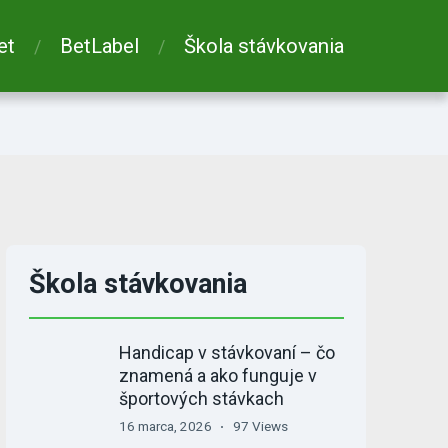
et
BetLabel
Škola stávkovania
Škola stávkovania
Handicap v stávkovaní – čo
znamená a ako funguje v
športových stávkach
16 marca, 2026
97 Views