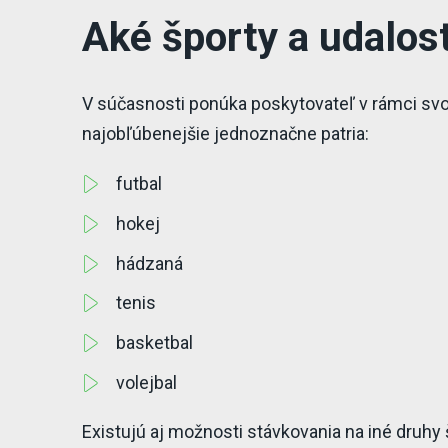
Aké športy a udalos
V súčasnosti ponúka poskytovateľ v rámci svojh
najobľúbenejšie jednoznačne patria:
futbal
hokej
hádzaná
tenis
basketbal
volejbal
Existujú aj možnosti stávkovania na iné druhy š