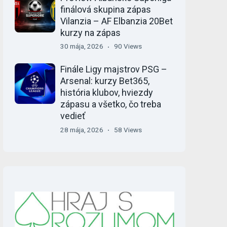
finálová skupina zápas
Vilanzia – AF Elbanzia 20Bet
kurzy na zápas
30 mája, 2026
90 Views
Finále Ligy majstrov PSG –
Arsenal: kurzy Bet365,
história klubov, hviezdy
zápasu a všetko, čo treba
vedieť
28 mája, 2026
58 Views