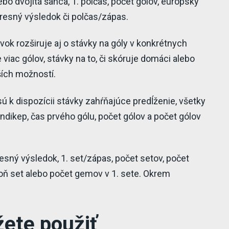
lebo dvojitá šanca, 1. polčas, počet gólov, európsky
bo presný výsledok či polčas/zápas.
ok rozširuje aj o stávky na góly v konkrétnych
viac gólov, stávky na to, či skóruje domáci alebo
ších možností.
sú k dispozícii stávky zahŕňajúce predĺženie, všetky
endikep, čas prvého gólu, počet gólov a počet gólov
resný výsledok, 1. set/zápas, počet setov, počet
poň set alebo počet gemov v 1. sete. Okrem
ete použiť