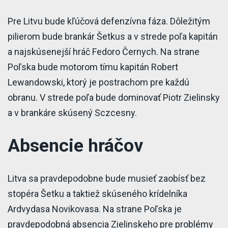
Pre Litvu bude kľúčová defenzívna fáza. Dôležitým
pilierom bude brankár Šetkus a v strede poľa kapitán
a najskúsenejší hráč Fedoro Černych. Na strane
Poľska bude motorom tímu kapitán Robert
Lewandowski, ktorý je postrachom pre každú
obranu. V strede poľa bude dominovať Piotr Zielinsky
a v brankáre skúsený Sczcesny.
Absencie hráčov
Litva sa pravdepodobne bude musieť zaobísť bez
stopéra Šetku a taktiež skúseného krídelníka
Ardvydasa Novikovasa. Na strane Poľska je
pravdepodobná absencia Zielinskeho pre problémy