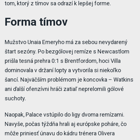
tom, ktorý z tímov sa odrazí k lepšej forme.
Forma tímov
Mužstvo Unaia Emeryho má za sebou nevydarený
štart sezóny. Po bezgólovej remíze s Newcastlom
prišla tesná prehra 0:1 s Brentfordom, hoci Villa
dominovala v držaní lopty a vytvorila si niekoľko
šancí. Najväčším problémom je koncovka – Watkins
ani ďalší ofenzívni hráči zatiaľ neprelomili gólové
suchoty.
Naopak, Palace vstúpilo do ligy dvoma remízami.
Navyše, počas týždňa hrali aj európske poháre, čo
môže priniesť únavu do kádru trénera Olivera