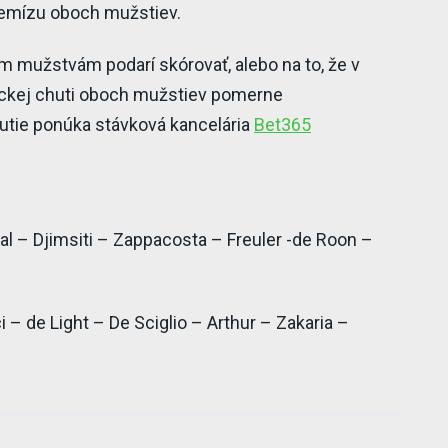
 remízu oboch mužstiev.
bom mužstvám podarí skórovať, alebo na to, že v
eleckej chuti oboch mužstiev pomerne
-
nutie ponúka stávková kancelária
Bet365
Bet365
hiiglane
eelised
l – Djimsiti – Zappacosta – Freuler -de Roon –
ja
laienemine
 – de Light – De Sciglio – Arthur – Zakaria –