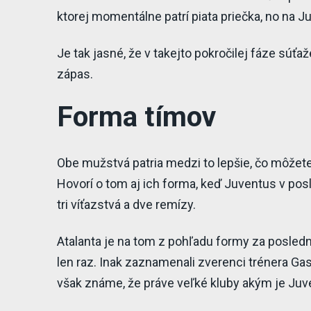
ktorej momentálne patrí piata priečka, no na J
Je tak jasné, že v takejto pokročilej fáze sú
zápas.
Forma tímov
Obe mužstvá patria medzi to lepšie, čo môžete 
Hovorí o tom aj ich forma, keď Juventus v po
tri víťazstvá a dve remízy.
Atalanta je na tom z pohľadu formy za posledn
len raz. Inak zaznamenali zverenci trénera Gasp
však známe, že práve veľké kluby akým je Juv