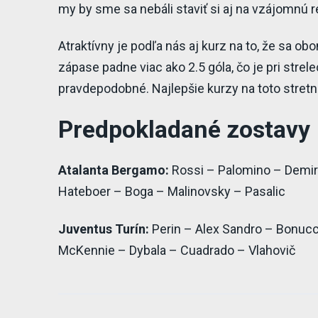
my by sme sa nebáli staviť si aj na vzájomnú
Atraktívny je podľa nás aj kurz na to, že sa o
zápase padne viac ako 2.5 góla, čo je pri str
pravdepodobné. Najlepšie kurzy na toto stret
Predpokladané zostavy
Atalanta Bergamo:
Rossi – Palomino – Demira
Hateboer – Boga – Malinovsky – Pasalic
Juventus Turín:
Perin – Alex Sandro – Bonucci
McKennie – Dybala – Cuadrado – Vlahovič