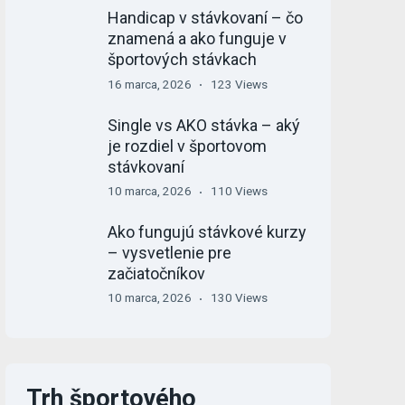
Handicap v stávkovaní – čo
znamená a ako funguje v
športových stávkach
16 marca, 2026
123 Views
Single vs AKO stávka – aký
je rozdiel v športovom
stávkovaní
10 marca, 2026
110 Views
Ako fungujú stávkové kurzy
– vysvetlenie pre
začiatočníkov
10 marca, 2026
130 Views
Trh športového