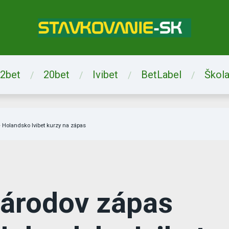
2bet
20bet
Ivibet
BetLabel
Škola
 Holandsko Ivibet kurzy na zápas
národov zápas