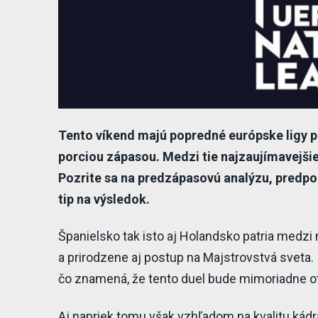
Tento víkend majú popredné európske ligy p
porciou zápasou. Medzi tie najzaujímavejši
Pozrite sa na predzápasovú analýzu, predpok
tip na výsledok.
Španielsko tak isto aj Holandsko patria medzi 
a prirodzene aj postup na Majstrovstvá sveta.
čo znamená, že tento duel bude mimoriadne o
Aj napriek tomu však vzhľadom na kvalitu kádra