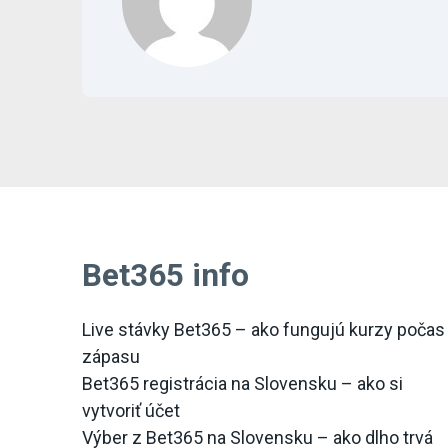
Bet365 info
Live stávky Bet365 – ako fungujú kurzy počas
zápasu
Bet365 registrácia na Slovensku – ako si
vytvoriť účet
Výber z Bet365 na Slovensku – ako dlho trvá