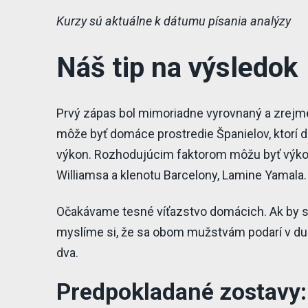
Kurzy sú aktuálne k dátumu písania analýzy
Náš tip na výsledok
Prvý zápas bol mimoriadne vyrovnaný a zrejme
môže byť domáce prostredie Španielov, ktorí 
výkon. Rozhodujúcim faktorom môžu byť výko
Williamsa a klenotu Barcelony, Lamine Yamala.
Očakávame tesné víťazstvo domácich. Ak by ste
myslíme si, že sa obom mužstvám podarí v duel
dva.
Predpokladané zostavy: