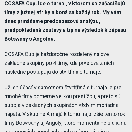
COSAFA Cup. Ide o turnaj, v ktorom sa zúčastňujú
tímy z južnej afriky a koná sa každý rok. My vám
dnes prinášame predzápasovú analýzu,
predpokladané zostavy a tip na výsledok k zápasu
Botswany s Angolou.
COSAFA Cup je každoročne rozdelený na dve
základné skupiny po 4 tímy, kde prvé dva z nich
následne postupujú do štvrťfinále turnaje.
Už len účasť v samotnom štvrtťfinále turnaja je pre
mnohé tímy pomerne veľkou prestížou, a preto sú
súboje v základných skupinách vždy mimoriadne
napätá. V skupine A majú k tomu najbližšie tento rok
tímy Botwsany aj Angoly, ktoré momentálne sídlia na
postupových priečkach a ich vzájomný zápas