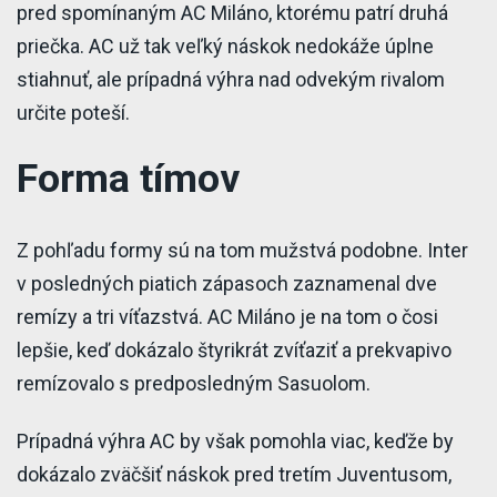
pred spomínaným AC Miláno, ktorému patrí druhá
priečka. AC už tak veľký náskok nedokáže úplne
stiahnuť, ale prípadná výhra nad odvekým rivalom
určite poteší.
Forma tímov
Z pohľadu formy sú na tom mužstvá podobne. Inter
v posledných piatich zápasoch zaznamenal dve
remízy a tri víťazstvá. AC Miláno je na tom o čosi
lepšie, keď dokázalo štyrikrát zvíťaziť a prekvapivo
remízovalo s predposledným Sasuolom.
Prípadná výhra AC by však pomohla viac, keďže by
dokázalo zväčšiť náskok pred tretím Juventusom,