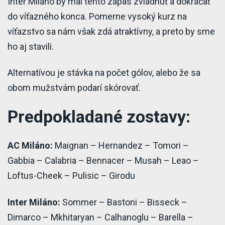
Inter Miláno by mal tento zápas zvládnuť a dokráčať
do víťazného konca. Pomerne vysoký kurz na
víťazstvo sa nám však zdá atraktívny, a preto by sme
ho aj stavili.
Alternatívou je stávka na počet gólov, alebo že sa
obom mužstvám podarí skórovať.
Predpokladané zostavy:
AC Miláno:
Maignan – Hernandez – Tomori –
Gabbia – Calabria – Bennacer – Musah – Leao –
Loftus-Cheek – Pulisic – Girodu
Inter Miláno:
Sommer – Bastoni – Bisseck –
Dimarco – Mkhitaryan – Calhanoglu – Barella –