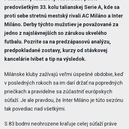
predovšetkým 33. kolu talianskej Serie A, kde sa
proti sebe stretnú mestský rivali AC Miláno a Inter
Miláno. Derby týchto mužstiev je považované za
jedno z najslávnejších so zárukou skvelého
futbalu. Pozrite sa na predzápasovú analýzu,
predpokladané zostavy, kurzy od stávkovej
kancelárie Ivibet a tip na výsledok.
Milánske kluby zažívajú veľmi úspešné obdobie, keď
v posledných rokoch sa im darí držať na popredných
priečkach a pravidelne sa zúčastniť európskych
súťaží. Je ale pravdou, že Inter Miláno je túto sezónu
tak povediac nad všetkými.
S 83 bodmi neohrozene kraľuje celej súťaží práve