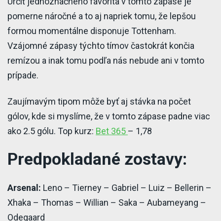
Určiť jednoznačného favorita v tomto zápase je
pomerne náročné a to aj napriek tomu, že lepšou
formou momentálne disponuje Tottenham.
Vzájomné zápasy týchto tímov častokrát končia
remízou a inak tomu podľa nás nebude ani v tomto
prípade.
Zaujímavým tipom môže byť aj stávka na počet
gólov, kde si myslíme, že v tomto zápase padne viac
-
ako 2.5 gólu. Top kurz:
Bet 365
– 1,78
Brasileirao
Predpokladané zostavy:
opcoes
apostas
Arsenal:
Leno – Tierney – Gabriel – Luiz – Bellerin –
bet365.html
Xhaka – Thomas – Willian – Saka – Aubameyang –
Odegaard