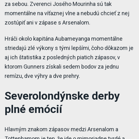
za sebou. Zverenci Josého Mourinha sú tak
momentálne na víťaznej vlne a nebudú chcieť z nej
zostúpiť ani v zápase s Arsenalom.
Hráči okolo kapitána Aubameyanga momentálne
striedajú zlé výkony s tými lepšími, čoho dôkazom je
aj ich štatistika z posledných piatich zápasov, v
ktorom Gunners získali sedem bodov za jednu
remízu, dve výhry a dve prehry.
Severolondýnske derby
plné emócií
Hlavným znakom zápasov medzi Arsenalom a
Tottenhamom je ten, že ide o mimoriadne tvrdé a