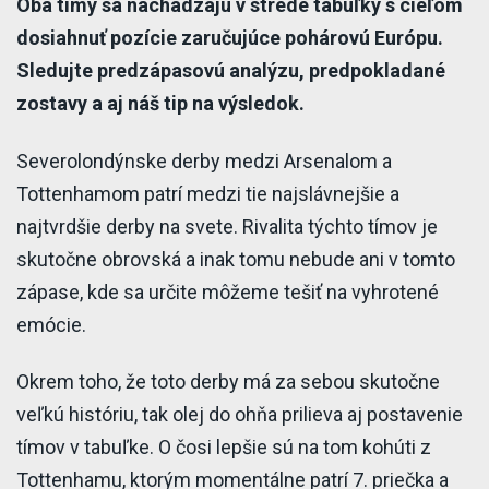
Oba tímy sa nachádzajú v strede tabuľky s cieľom
dosiahnuť pozície zaručujúce pohárovú Európu.
Sledujte predzápasovú analýzu, predpokladané
zostavy a aj náš tip na výsledok.
Severolondýnske derby medzi Arsenalom a
Tottenhamom patrí medzi tie najslávnejšie a
najtvrdšie derby na svete. Rivalita týchto tímov je
skutočne obrovská a inak tomu nebude ani v tomto
zápase, kde sa určite môžeme tešiť na vyhrotené
emócie.
Okrem toho, že toto derby má za sebou skutočne
veľkú históriu, tak olej do ohňa prilieva aj postavenie
tímov v tabuľke. O čosi lepšie sú na tom kohúti z
Tottenhamu, ktorým momentálne patrí 7. priečka a