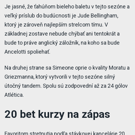
Je jasné, že ťahúňom bieleho baletu v tejto sezóne a
veľký príslub do budúcnosti je Jude Bellingham,
ktorý je zároveň najlepším strelcom tímu. V
základnej zostave nebude chýbať ani tentokrát a
bude to práve anglický záložník, na koho sa bude
Ancelotti spoliehať.
Na druhej strane sa Simeone oprie o kvality Moratu a
Griezmanna, ktorý vytvorili v tejto sezóne silný
útočný tandem. Spolu sú zodpovední až za 24 gólov
Atlética.
20 bet kurzy na zápas
Favoritom stretnutia podľa stávkovej kancelárie 20