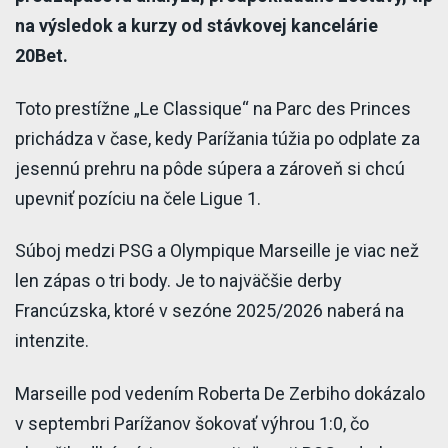
na výsledok a kurzy od stávkovej kancelárie
20Bet.
Toto prestížne „Le Classique“ na Parc des Princes
prichádza v čase, kedy Parížania túžia po odplate za
jesennú prehru na pôde súpera a zároveň si chcú
upevniť pozíciu na čele Ligue 1.
Súboj medzi PSG a Olympique Marseille je viac než
len zápas o tri body. Je to najväčšie derby
Francúzska, ktoré v sezóne 2025/2026 naberá na
intenzite.
Marseille pod vedením Roberta De Zerbiho dokázalo
v septembri Parížanov šokovať výhrou 1:0, čo