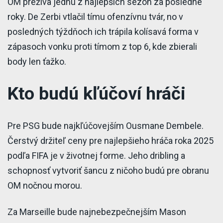
OM prežíva jednu z najlepších sezón za posledné
roky. De Zerbi vtlačil tímu ofenzívnu tvár, no v
posledných týždňoch ich trápila kolísavá forma v
zápasoch vonku proti tímom z top 6, kde zbierali
body len ťažko.
Kto budú kľúčoví hráči
Pre PSG bude najkľúčovejším Ousmane Dembele.
Čerstvý držiteľ ceny pre najlepšieho hráča roka 2025
podľa FIFA je v životnej forme. Jeho dribling a
schopnosť vytvoriť šancu z ničoho budú pre obranu
OM nočnou morou.
Za Marseille bude najnebezpečnejším Mason