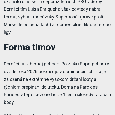
ukončilo dlhú sériu neporaziteľnosti PSG v derby.
Domáci tím Luisa Enriqueho však odvtedy nabral
formu, vyhral francúzsky Superpohár (práve proti
Marseille po penaltách) a momentálne diktuje tempo
ligy.
Forma tímov
Domáci sú v hernej pohode. Po zisku Superpohára v
úvode roka 2026 pokračujú v dominancii. Ich hra je
založená na extrémne vysokom držaní lopty a
rýchlom prepínaní do útoku. Doma na Parc des
Princes v tejto sezóne Ligue 1 len málokedy strácajú
body.