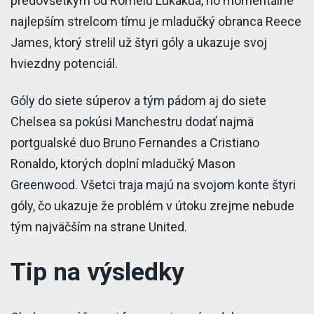
predovšetkým od Romelu Lukakua, no momentálne
najlepším strelcom tímu je mladučký obranca Reece
James, ktorý strelil už štyri góly a ukazuje svoj
hviezdny potenciál.
Góly do siete súperov a tým pádom aj do siete
Chelsea sa pokúsi Manchestru dodať najmä
portgualské duo Bruno Fernandes a Cristiano
Ronaldo, ktorých doplní mladučký Mason
Greenwood. Všetci traja majú na svojom konte štyri
góly, čo ukazuje že problém v útoku zrejme nebude
tým najväčším na strane United.
Tip na výsledky