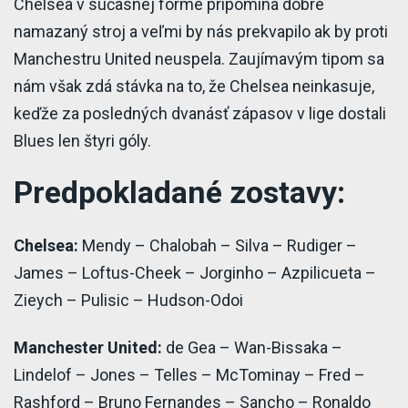
Chelsea v súčasnej forme pripomína dobre
namazaný stroj a veľmi by nás prekvapilo ak by proti
Manchestru United neuspela. Zaujímavým tipom sa
nám však zdá stávka na to, že Chelsea neinkasuje,
keďže za posledných dvanásť zápasov v lige dostali
Blues len štyri góly.
Predpokladané zostavy:
Chelsea:
Mendy – Chalobah – Silva – Rudiger –
James – Loftus-Cheek – Jorginho – Azpilicueta –
Zieych – Pulisic – Hudson-Odoi
Manchester United:
de Gea – Wan-Bissaka –
Lindelof – Jones – Telles – McTominay – Fred –
Rashford – Bruno Fernandes – Sancho – Ronaldo